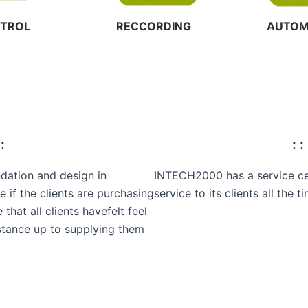
TROL
RECCORDING
AUTOM
 :
: :
ation and design in
INTECH2000 has a service ce
 if the clients are purchasing
service to its clients all the
hat all clients havefelt feel
istance up to supplying them