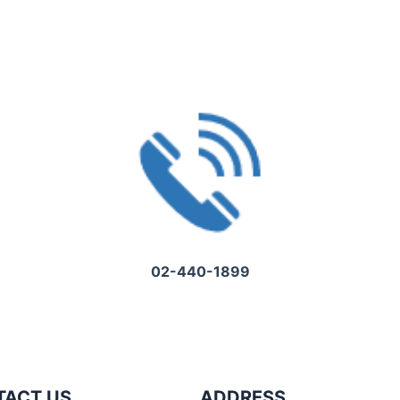
02-440-1899
TACT US
ADDRESS