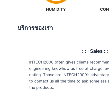
HUMIDITY
CON
บริการของเรา
: : : Sales : :
INTECH2000 often gives clients recommend
engineering knowhow as free of charge, eve
noting. Those are INTECH2000’s adventage t
to contact us all the time to ask some ass
the products.